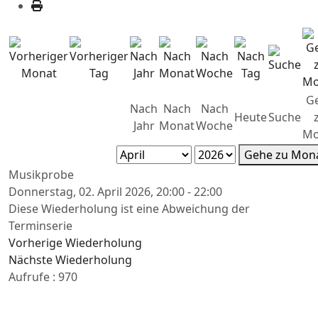
G
Nach
Nach
Nach
Heute
Suche
Jahr
Monat
Woche
Mo
Gehe zu Mon
Musikprobe
Donnerstag, 02. April 2026, 20:00 - 22:00
Diese Wiederholung ist eine Abweichung der
Terminserie
Vorherige Wiederholung
Nächste Wiederholung
Aufrufe
: 970