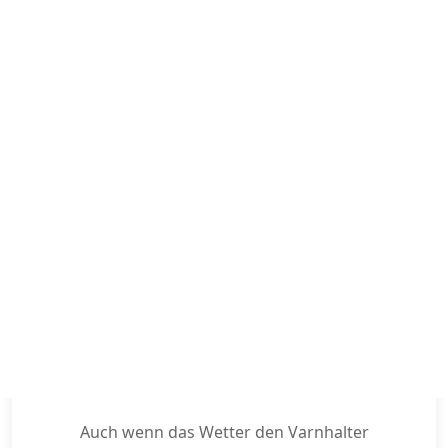
Blasmusik trifft Klassik
16. Mai
Presse:
BNN vom 18.05.2026
Vatertag in Varnhalt
14. Mai
Auch wenn das Wetter den Varnhalter