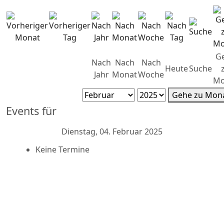
G
Nach
Nach
Nach
Heute
Suche
Jahr
Monat
Woche
Mo
Gehe zu Mon
Events für
Dienstag, 04. Februar 2025
Keine Termine