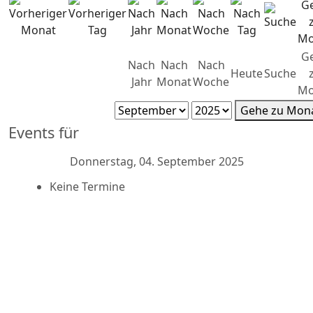
G
Nach
Nach
Nach
Heute
Suche
Jahr
Monat
Woche
Mo
Gehe zu Mon
Events für
Donnerstag, 04. September 2025
Keine Termine