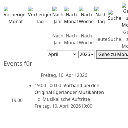
G
Nach
Nach
Nach
Heute
Suche
Jahr
Monat
Woche
Mo
Gehe zu Mon
Events für
Freitag, 10. April 2026
19:00 - 00:00
Vorband bei den
Original Egerländer Musikanten
:: Musikalische Auftritte
19:00
Freitag, 10. April 202619:00