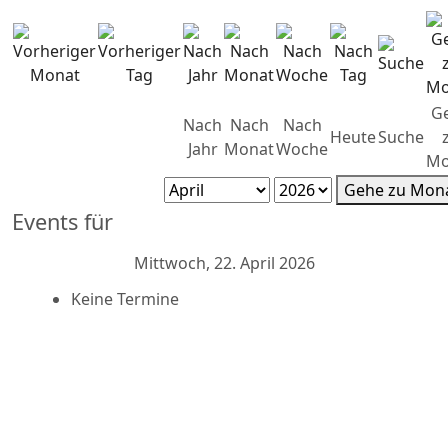
G
Nach
Nach
Nach
Heute
Suche
Jahr
Monat
Woche
Mo
Gehe zu Mon
Events für
Mittwoch, 22. April 2026
Keine Termine