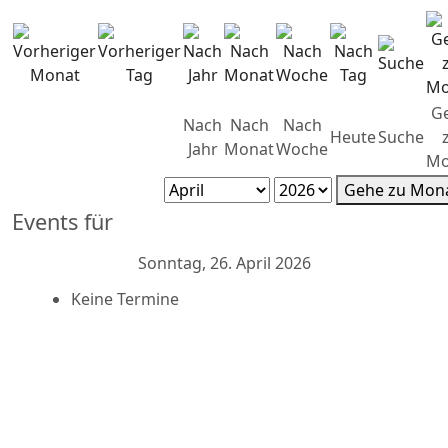
G
Nach
Nach
Nach
Heute
Suche
Jahr
Monat
Woche
Mo
Gehe zu Mon
Events für
Sonntag, 26. April 2026
Keine Termine