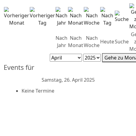
G
Nach
Nach
Nach
Heute
Suche
Jahr
Monat
Woche
Mo
Gehe zu Mon
Events für
Samstag, 26. April 2025
Keine Termine