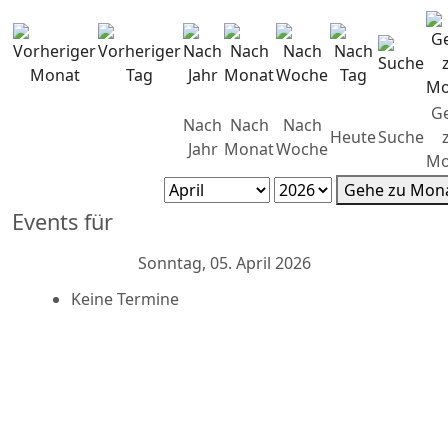
G
Nach
Nach
Nach
Heute
Suche
Jahr
Monat
Woche
Mo
Gehe zu Mon
Events für
Sonntag, 05. April 2026
Keine Termine