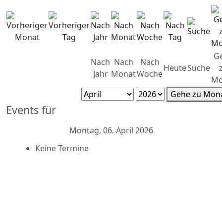
G
Nach
Nach
Nach
Heute
Suche
Jahr
Monat
Woche
Mo
Gehe zu Mon
Events für
Montag, 06. April 2026
Keine Termine