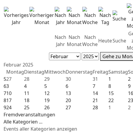
G
Nach
Nach
Nach
Heute
Suche
Jahr
Monat
Woche
Mo
Gehe zu Mon
Februar 2025
Montag
Dienstag
Mittwoch
Donnerstag
Freitag
Samstag
S
5
27
28
29
30
31
1
2
6
3
4
5
6
7
8
9
7
10
11
12
13
14
15
1
8
17
18
19
20
21
22
2
9
24
25
26
27
28
1
2
Fremdveranstaltungen
Alle Kategorien ...
Events aller Kategorien anzeigen